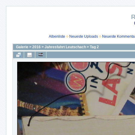
R
Albenliste
Neueste Uploads
Neueste Kommenta
Galerie
>
2016
>
Jahresfahrt Leutschach
>
Tag 2