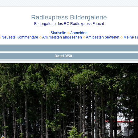
Radlexpress Bildergalerie
Bildergalerie des RC Radlexpress Feucht
Startseite
Anmelden
Neueste Kommentare
Am meisten angesehen
Am besten bewertet
Meine Fa
Datei 9/50