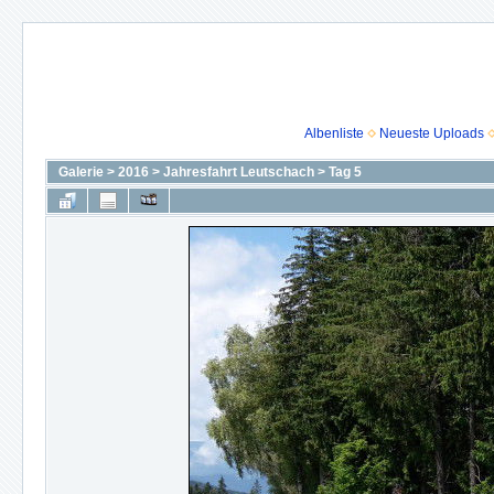
Albenliste
Neueste Uploads
Galerie
>
2016
>
Jahresfahrt Leutschach
>
Tag 5