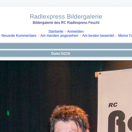
Radlexpress Bildergalerie
Bildergalerie des RC Radlexpress Feucht
Startseite
Anmelden
Neueste Kommentare
Am meisten angesehen
Am besten bewertet
Meine Fa
Datei 5/218