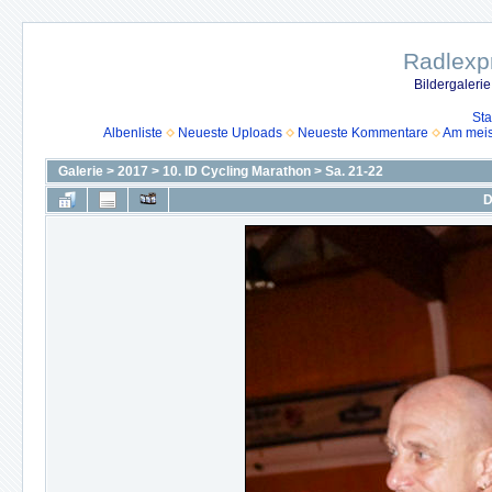
Radlexpr
Bildergaleri
Sta
Albenliste
Neueste Uploads
Neueste Kommentare
Am mei
Galerie
>
2017
>
10. ID Cycling Marathon
>
Sa. 21-22
D