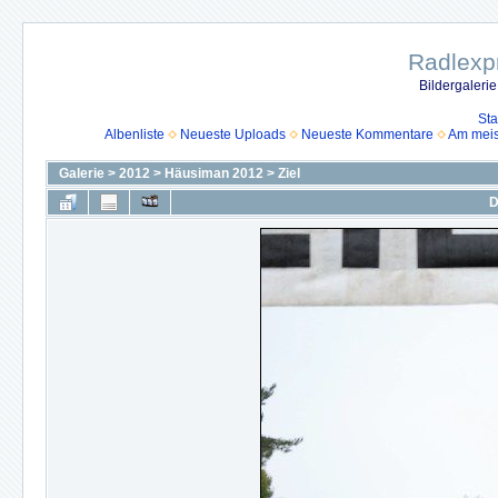
Radlexpr
Bildergaleri
Sta
Albenliste
Neueste Uploads
Neueste Kommentare
Am mei
Galerie
>
2012
>
Häusiman 2012
>
Ziel
D