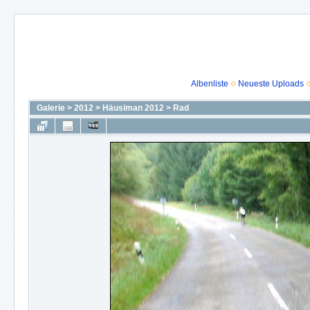
Albenliste
Neueste Uploads
Galerie
>
2012
>
Häusiman 2012
>
Rad