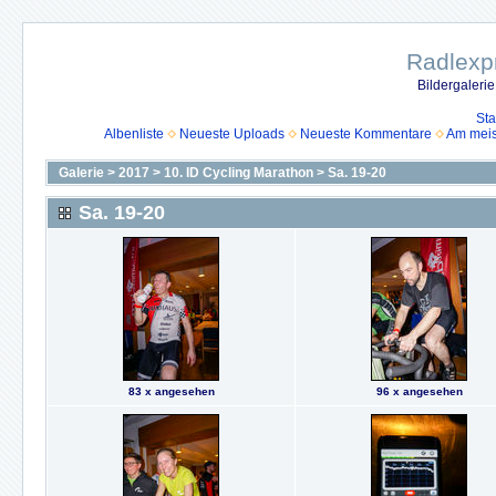
Radlexpr
Bildergaleri
Sta
Albenliste
Neueste Uploads
Neueste Kommentare
Am mei
Galerie
>
2017
>
10. ID Cycling Marathon
>
Sa. 19-20
Sa. 19-20
83 x angesehen
96 x angesehen