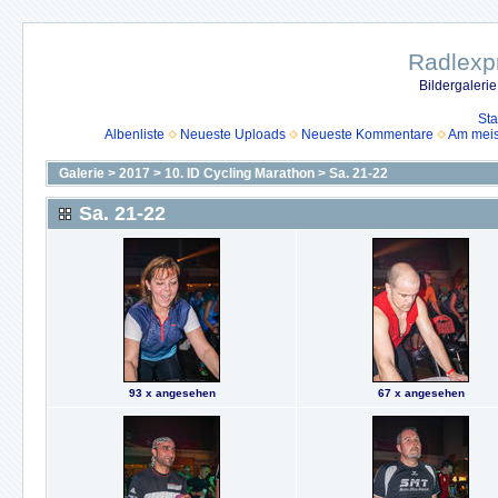
Radlexpr
Bildergaleri
Sta
Albenliste
Neueste Uploads
Neueste Kommentare
Am mei
Galerie
>
2017
>
10. ID Cycling Marathon
>
Sa. 21-22
Sa. 21-22
93 x angesehen
67 x angesehen