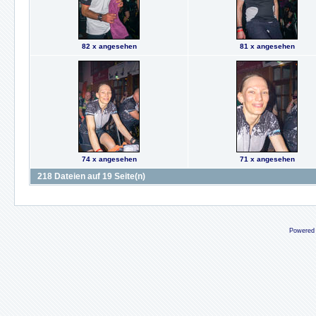
82 x angesehen
81 x angesehen
74 x angesehen
71 x angesehen
218 Dateien auf 19 Seite(n)
Powered