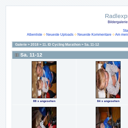
Radlexpr
Bildergaleri
Sta
Albenliste
Neueste Uploads
Neueste Kommentare
Am mei
Galerie
>
2018
>
11. ID Cycling Marathon
>
Sa. 11-12
Sa. 11-12
88 x angesehen
84 x angesehen