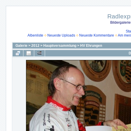
Radlexpr
Bildergaleri
Sta
Albenliste
Neueste Uploads
Neueste Kommentare
Am mei
Galerie
>
2012
>
Hauptversammlung
>
HV Ehrungen
D